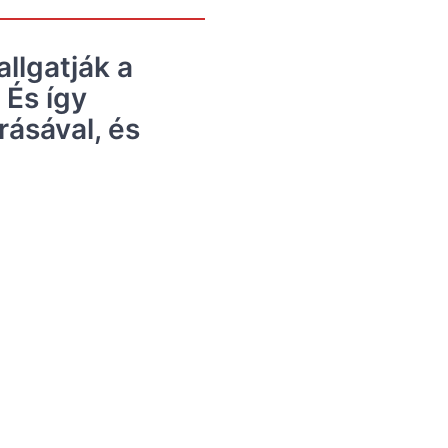
llgatják a
 És így
ásával, és