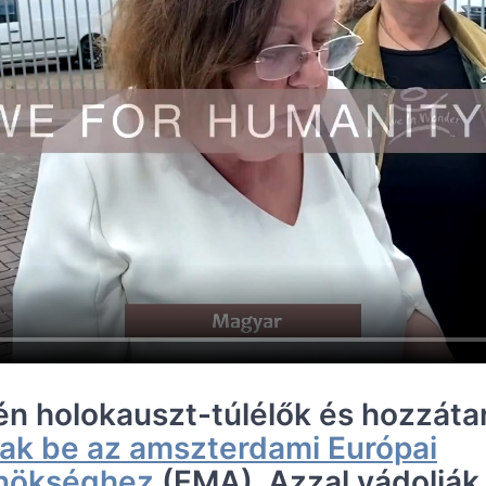
n holokauszt-túlélők és hozzáta
ttak be az amszterdami Európai
nökséghez
(EMA). Azzal vádolják