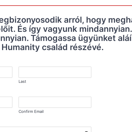
megbizonyosodik arról, hogy megha
lőit. És így vagyunk mindannyian.
nyian. Támogassa ügyünket aláír
r Humanity család részévé.
Last
Confirm Email