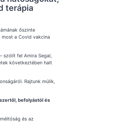
d terápia
számának őszinte
k most a Covid vakcina
 szólít fel Amira Segal,
etek következtében halt
nságáról. Rajtunk múlik,
zertől, befolyástól és
 méltóság és az