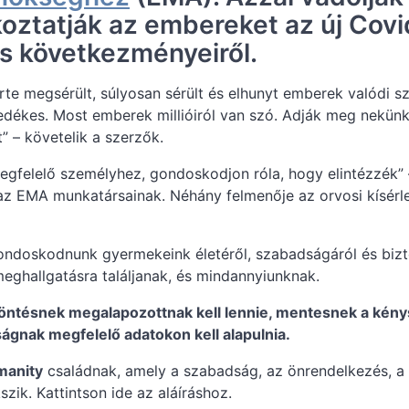
oztatják az embereket az új Covi
és következményeiről.
zerte megsérült, súlyosan sérült és elhunyt emberek valódi 
edékes. Most emberek millióiról van szó. Adják meg nekün
” – követelik a szerzők.
megfelelő személyhez, gondoskodjon róla, hogy elintézzék” –
 az EMA munkatársainak. Néhány felmenője az orvosi kísérl
ondoskodnunk gyermekeink életéről, szabadságáról és bizto
meghallgatásra találjanak, és mindannyiunknak.
öntésnek megalapozottnak kell lennie, mentesnek a kénys
ságnak megfelelő adatokon kell alapulnia.
manity
családnak, amely a szabadság, az önrendelkezés, a
zik. Kattintson ide az aláíráshoz.