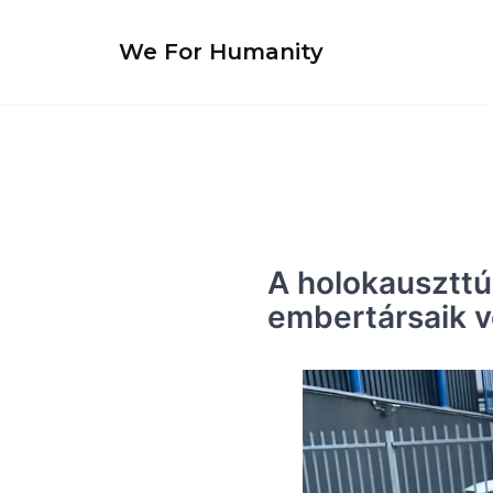
Skip
to
We For Humanity
content
A holokauszttú
embertársaik v