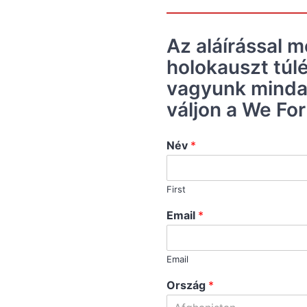
Az aláírással 
holokauszt túlé
vagyunk mindan
váljon a We Fo
Név
*
First
Email
*
Email
Ország
*