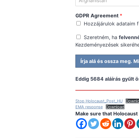
Afghanistan
GDPR Agreement
*
Hozzájárulok adataim fe
Szeretném, ha
felvenn
Kezdeményezések sikeréhe
Írja alá és ossza meg. 
Eddig 5684 aláírás gyűlt 
Stop Holocaust_Post_HU
Downl
EMA response
Download
Make sure that Holocaust 