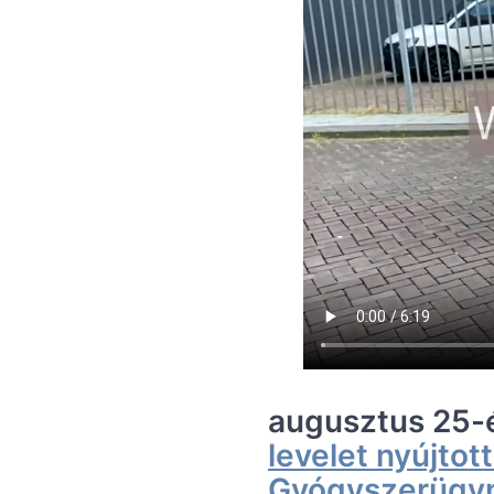
augusztus 25-é
levelet nyújto
Gyógyszerügy