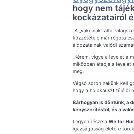
hogy nem tájék
kockázatairól 
„A „vakcinák” által világs
közzététele már régóta es
áldozatainak valódi számát
„Kérem, vigye a levelet a 
miközben átadja a levelet
meg.
Végső soron nekünk kell g
hogy a holokauszt túlélői 
Bárhogyan is döntünk, a d
kényszerítéstől, és a való
Legyen része a
We for Hu
igazságosság életére töreks