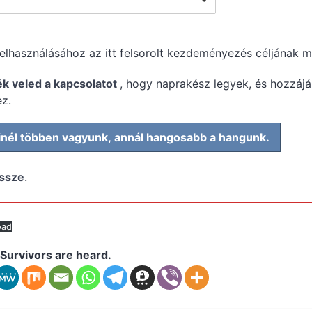
lhasználásához az itt felsorolt ​​kezdeményezés céljának m
ék veled a kapcsolatot
, hogy naprakész legyek, és hozzájá
z.
Minél többen vagyunk, annál hangosabb a hangunk.
össze
.
oad
Survivors are heard.