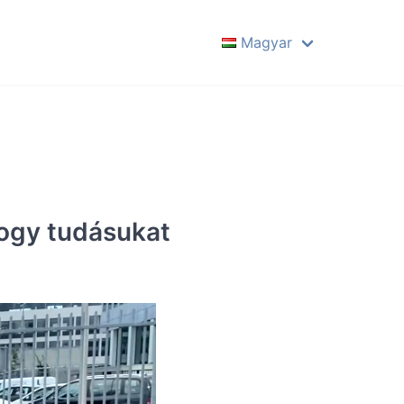
Magyar
English
Deutsch
Español
Français
Italiano
Português
hogy tudásukat
Polski
Magyar
Русский
Hrvatski