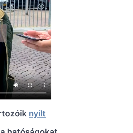
rtozóik
nyílt
 a hatóságokat,