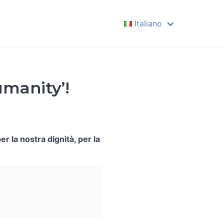
Italiano
English
Deutsch
Español
umanity’!
Français
Italiano
Português
per la nostra dignità, per la
Polski
Magyar
Русский
Hrvatski