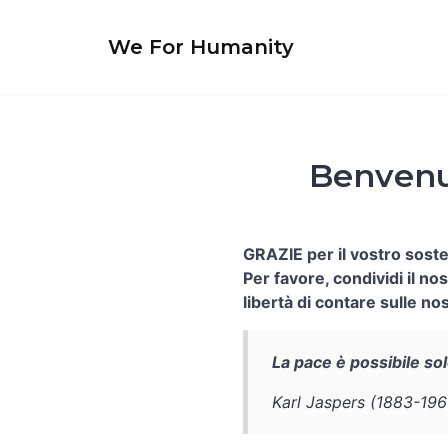
Skip
to
We For Humanity
content
Benvenut
GRAZIE per il vostro sost
Per favore, condividi il nos
libertà di contare sulle nos
La pace è possibile solo
Karl Jaspers (1883-196