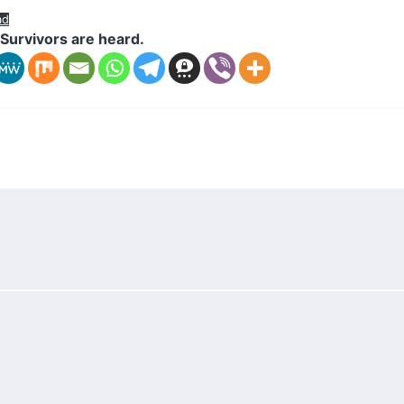
ad
Survivors are heard.