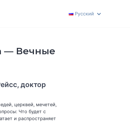
Русский
English
Dansk
Nederlands
а — Вечные
Deutsch
Español
Français
Italiano
ейсс, доктор
Português
Polski
едей, церквей, мечетей,
Magyar
просы: Что будет с
атает и распространяет
Русский
Hrvatski