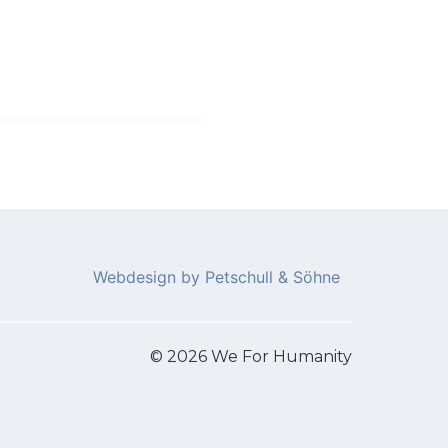
български
Čeština
Română
Ελληνικά
Bahasa Melayu
العربية
Webdesign by Petschull & Söhne
© 2026 We For Humanity